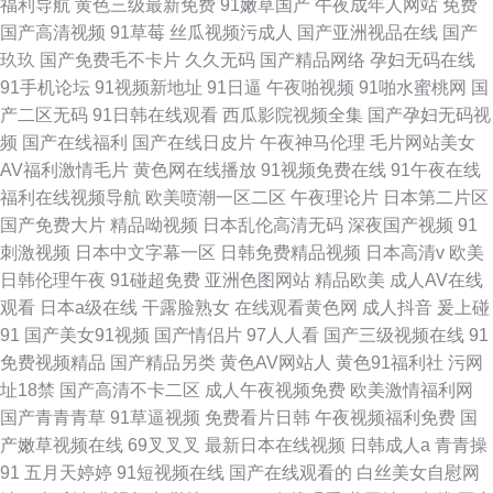
福利导航
黄色三级最新免费
91嫩草国产
午夜成年人网站
免费
国产高清视频
91草莓
丝瓜视频污成人
国产亚洲视品在线
国产
玖玖
国产免费毛不卡片
久久无码
国产精品网络
孕妇无码在线
91手机论坛
91视频新地址
91日逼
午夜啪视频
91啪水蜜桃网
国
产二区无码
91日韩在线观看
西瓜影院视频全集
国产孕妇无码视
频
国产在线福利
国产在线日皮片
午夜神马伦理
毛片网站美女
AV福利激情毛片
黄色网在线播放
91视频免费在线
91午夜在线
福利在线视频导航
欧美喷潮一区二区
午夜理论片
日本第二片区
国产免费大片
精品呦视频
日本乱伦高清无码
深夜国产视频
91
刺激视频
日本中文字幕一区
日韩免费精品视频
日本高清v
欧美
日韩伦理午夜
91碰超免费
亚洲色图网站
精品欧美
成人AV在线
观看
日本a级在线
干露脸熟女
在线观看黄色网
成人抖音
爰上碰
91
国产美女91视频
国产情侣片
97人人看
国产三级视频在线
91
免费视频精品
国产精品另类
黄色AV网站人
黄色91福利社
污网
址18禁
国产高清不卡二区
成人午夜视频免费
欧美激情福利网
国产青青青草
91草逼视频
免费看片日韩
午夜视频福利免费
国
产嫩草视频在线
69叉叉叉
最新日本在线视频
日韩成人a
青青操
91
五月天婷婷
91短视频在线
国产在线观看的
白丝美女自慰网