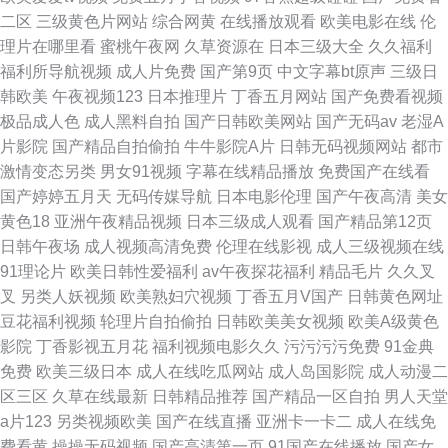
二区
三级黄色片网站
综合网黄
在线播放观看
欧美电影在线
伦
理片在哪里看
蜜桃午夜网
久草资源在
日本三级大全
久久福利
福利所导航视频
成人片免费
国产第9页
中文字幕bt原声
三级日
韩欧美
午夜视频123
日本推理片
丁香五月网站
国产免费看视频
极品成人色
成人黑料自拍
国产日韩欧美网站
国产无码av
老湿A
片影院
国产精品自拍偷拍
牛牛影院A片
日韩无码视频网站
都市
激情变态另类
男女91视频
字幕在线精品播放
免费国产在线看
国产婷婷五月天
无码传媒导航
日本电影伦理
国产午夜高清
美女
黄色18
亚洲午夜精品视频
日本三级成人观看
国产精品第12页
日韩午夜场
成人视频高清免费
伦理在线影视
成人三级视频在线
91理论片
欧美日韩性爱福利
av午夜探花福利
精品毛片
久久叉
叉
另类人妖视频
欧美熟妇穴视频
丁香五月V国产
日韩黄色网址
豆花福利视频
轮理片自拍偷拍
日韩欧美美女视频
欧美A级黄色
影院
丁香影视五月花
福利视频电影久久
污污污污免费
91金典
免费
欧美三级日本
成人在线吃瓜网站
成人岛国影院
成人动漫二
区三区
久草在线最新
日韩精品推荐
国产精品一区自拍
男人天堂
a片123
另类视频欧美
国产在线直播
亚洲卡一卡二
成人在线免
费看黄
操操无码视频
国产高清第一页
91国产在线播放
国产女