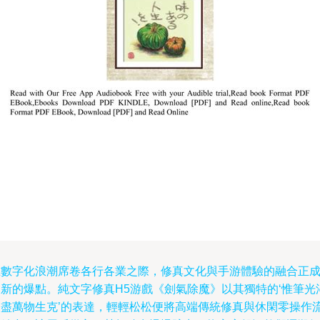
在數字化浪潮席卷各行各業之際，修真文化與手游體驗的融合正
為新的爆點。純文字修真H5游戲《劍氣除魔》以其獨特的‘惟筆光
納盡萬物生克’的表達，輕輕松松便將高端傳統修真與休閑零操作