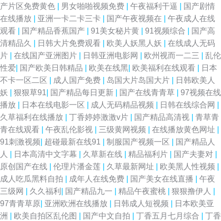
产片区免费黄色
|
男女啪啪视频免费
|
午夜福利干逼
|
国产剧情
在线播放
|
亚洲一卡二卡三卡
|
国产午夜视频在
|
午夜成人在线
观看
|
国产精品香蕉国产
|
91美女秘片黄
|
91视频综合
|
国产高
清精品久
|
日韩大片免费观看
|
欧美人妖黑人妖
|
在线成人无码
片
|
在线国产亚洲图片
|
日韩亚洲电影网
|
欧州视而一二三
|
乱伦
性爱
|
国产欧美日韩精品
|
欧美在线黑
|
欧美福利在线观看
|
日本
不卡一区二区
|
成人国产免费
|
岛国大片岛国大片
|
日韩欧美人
妖
|
狠狠草91
|
国产精品每日更新
|
国产在线青青草
|
97视频在线
播放
|
日本在线电影一区
|
成人无码精品视频
|
日韩在线综合网
|
久草福利在线播放
|
丁香婷婷激激v片
|
国产精品高清视
|
青草青
青在线观看
|
午夜乱伦影视
|
三级黄网视频
|
在线播放黄色网址
|
91刺激视频
|
超碰最新在线91
|
制服国产视频一区
|
国产精品人
人
|
日本高清中文字幕
|
久草新在线
|
精品福利片
|
国产夫妻对
|
原创国产在线
|
伦理片潘金莲
|
久草最新网址
|
欧美黑人性视频
|
成人吃瓜黑料自拍
|
成年人在线免费
|
国产美女在线直播
|
午夜
三级网
|
久久福利
|
国产精品九一
|
精品午夜蜜桃
|
狠狠撸伊人
|
97青青草原
|
亚洲欧洲在线播放
|
日韩成人短视频
|
日本欧美亚
洲
|
欧美自拍区乱伦图
|
国产中文自拍
|
丁香五月七月综合
|
丁香