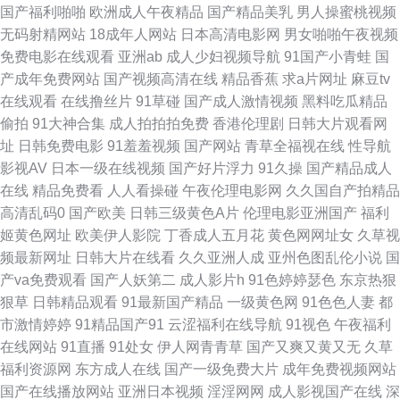
国产福利啪啪
欧洲成人午夜精品
国产精品美乳
男人操蜜桃视频
无码射精网站
18成年人网站
日本高清电影网
男女啪啪午夜视频
草国产 国产精品国产精品国产专区不卡 野外亲子乱子伦视频丶 欧美亚洲日
免费电影在线观看
亚洲ab
成人少妇视频导航
91国产小青蛙
国
产成年免费网站
国产视频高清在线
精品香蕉
求a片网址
麻豆tv
韩另 国产97在线欧洲 亚洲黄色网址 欧美日韩国产一区二 福利超碰 亚洲欧洲
在线观看
在线撸丝片
91草碰
国产成人激情视频
黑料吃瓜精品
偷拍
91大神合集
成人拍拍拍免费
香港伦理剧
日韩大片观看网
卡通动漫另 欧美韩电影自拍 成人Av午夜影视 亚洲精品国产综合 欧美刺激久
址
日韩免费电影
91羞羞视频
国产网站
青草全福视在线
性导航
影视AV
日本一级在线视频
国产好片浮力
91久操
国产精品成人
久国产 国产大神背着在线播放 亚洲一区二区三区色 日韩成人论坛 国产中文
在线
精品免费看
人人看操碰
午夜伦理电影网
久久国自产拍精品
高清乱码0
国产欧美
日韩三级黄色A片
伦理电影亚洲国产
福利
字幕第一页 最新好看的影视大全 三级中文字幕 国产真实露脸乱子伦 最新仑
姬黄色网址
欧美伊人影院
丁香成人五月花
黄色网网址女
久草视
频最新网址
日韩大片在线看
久久亚洲人成
亚州色图乱伦小说
国
乱免费视频 三级在线电影 禁精品99黄在线 97夜夜澡人人 日韩影院一级在线
产va免费观看
国产人妖第二
成人影片h
91色婷婷瑟色
东京热狠
狠草
日韩精品观看
91最新国产精品
一级黄色网
91色色人妻
都
麻豆码 福利区亚洲 精品视频国产免费 91小视屏 手机精彩视频在线观看96 孩
市激情婷婷
91精品国产91
云涩福利在线导航
91视色
午夜福利
在线网站
91直播
91处女
伊人网青青草
国产又爽又黄又无
久草
交bbwxxxx 最新黄色亚洲网址 全集动漫免费在线观看 国产欧美另类 伊人情
福利资源网
东方成人在线
国产一级免费大片
成年免费视频网站
国产在线播放网站
亚洲日本视频
淫淫网网
成人影视国产在线
深
成综 欧美日韩在线高清 国产高清美 中文字幕蜜桃av 青青网站 国产51自产区