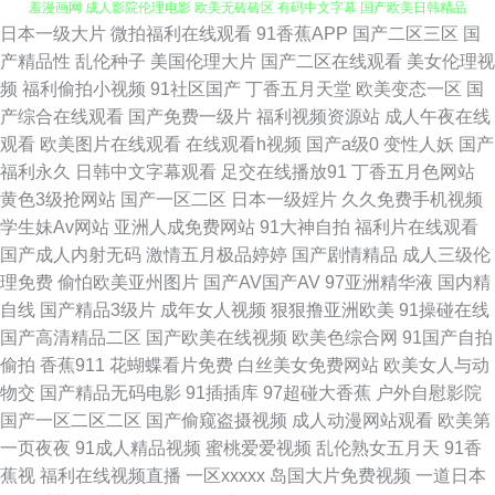
日本一级大片
微拍福利在线观看
91香蕉APP
国产二区三区
国
欧美日韩国产激情一区 青娱乐青娱乐54 AV穴夫天堂影视 美女91乱搞网站 羞
产精品性
乱伦种子
美国伦理大片
国产二区在线观看
美女伦理视
频
福利偷拍小视频
91社区国产
丁香五月天堂
欧美变态一区
国
羞漫画网 成人影院伦理电影 欧美无砖砖区 有码中文字幕 国产欧美日韩精品
产综合在线观看
国产免费一级片
福利视频资源站
成人午夜在线
观看
欧美图片在线观看
在线观看h视频
国产a级0
变性人妖
国产
所有免费电影大全 国产精品视频免费播放 国产亚洲欧美系列 久草成人福利
福利永久
日韩中文字幕观看
足交在线播放91
丁香五月色网站
黄色3级抢网站
国产一区二区
日本一级婬片
久久免费手机视频
导航 97精品国产一区 成人一级免费视频 我和亲女日b的性 国产直播在线中
学生妹Av网站
亚洲人成免费网站
91大神自拍
福利片在线观看
国产成人内射无码
激情五月极品婷婷
国产剧情精品
成人三级伦
文字幕 91精品在线视频观看 天堂中文字幕一区 国产精品视频一区二区 日韩
理免费
偷怕欧美亚州图片
国产AV国产AV
97亚洲精华液
国内精
自线
国产精品3级片
成年女人视频
狠狠撸亚洲欧美
91操碰在线
性感传媒 99精品国产免费观看 美女羞羞免费视频 亚洲日韩欧美一 国产高清
国产高清精品二区
国产欧美在线视频
欧美色综合网
91国产自拍
偷拍
香蕉911
花蝴蝶看片免费
白丝美女免费网站
欧美女人与动
在线观看视频 日本一二 91成人在线网址 黄网站观看入口 四川乱子伦露脸 超
物交
国产精品无码电影
91插插库
97超碰大香蕉
户外自慰影院
国产一区二区二区
国产偷窥盗摄视频
成人动漫网站观看
欧美第
碰人妻人射 免费看黄的视频网站 在线观看欧 国产永久地址 善良的儿媳 97国
一页夜夜
91成人精品视频
蜜桃爱爱视频
乱伦熟女五月天
91香
蕉视
福利在线视频直播
一区xxxxx
岛国大片免费视频
一道日本
产高清 久热99r视频在线 香蕉伊人91 大香蕉大香蕉AⅤ 欧美肥胖老妇bbw 一