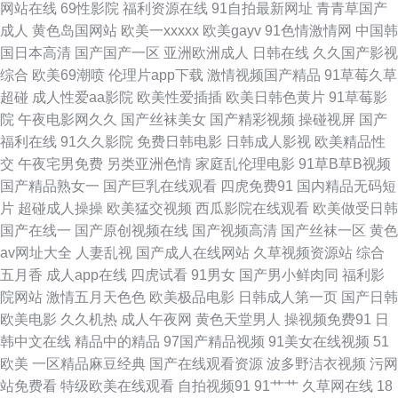
网站在线
69性影院
福利资源在线
91自拍最新网址
青青草国产
成人
黄色岛国网站
欧美一xxxxx
欧美gayv
91色情激情网
中国韩
夜福利在线观看国产 九九在线视 91換覺 日韩一级视频 国产色轻轻在线观看
国日本高清
国产国产一区
亚洲欧洲成人
日韩在线
久久国产影视
综合
欧美69潮喷
伦理片app下载
激情视频国产精品
91草莓久草
撒 一级a做视频在 欧美激情中 AV性爱色 国产大片免费观看电视剧全集 中文
超碰
成人性爱aa影院
欧美性爱插插
欧美日韩色黄片
91草莓影
院
午夜电影网久久
国产丝袜美女
国产精彩视频
操碰视屏
国产
字幕亚洲精品第 日本色色资源 国产日韩欧美大片 一区二区三区视 欧美国产
福利在线
91久久影院
免费日韩电影
日韩成人影视
欧美精品性
交
午夜宅男免费
另类亚洲色情
家庭乱伦理电影
91草B草B视频
日产一区二区 国产AV人人妻人人爽 亚洲人精品午夜射精日韩 内射美女九色
国产精品熟女一
国产巨乳在线观看
四虎免费91
国内精品无码短
片
超碰成人操操
欧美猛交视频
西瓜影院在线观看
欧美做受日韩
91 艹嫂子 亚日韩中文无 蜜芽国产 99操97 日本视频一区在线播放 豆花影院
国产在线一
国产原创视频在线
国产视频高清
国产丝袜一区
黄色
av网址大全
人妻乱视
国产成人在线网站
久草视频资源站
综合
色 校内影院 极品在线 请稍后访问! 99精品自拍 蜜桃成人av 亚洲欧美丝袜制
五月香
成人app在线
四虎试看
91男女
国产男小鲜肉同
福利影
院网站
激情五月天色色
欧美极品电影
日韩成人第一页
国产日韩
国产拍拍拍精品视频 日韩欧美在线视频免费 97色精品视频在 六月婷婷缴清
欧美电影
久久机热
成人午夜网
黄色天堂男人
操视频免费91
日
韩中文在线
精品中的精品
97国产精品视频
91美女在线视频
51
综合在线 亚洲精品区m 国产精品黄频在线观看 日韩一区二区中文 97色伦图
欧美
一区精品麻豆经典
国产在线观看资源
波多野洁衣视频
污网
站免费看
特级欧美在线观看
自拍视频91
91艹艹
久草网在线
18
可以提高女性荷尔蒙分泌的食物 亚洲国产一区二区在线 国产精品制服丝袜