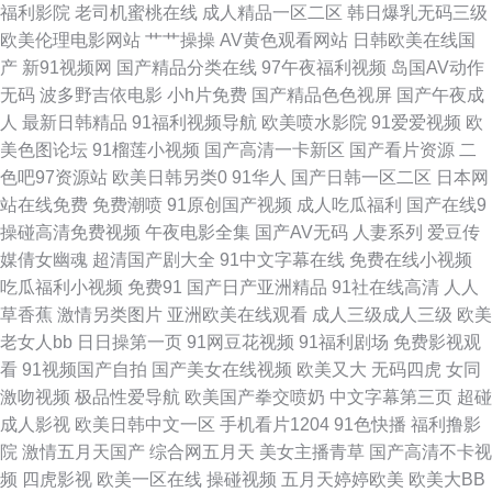
福利影院
老司机蜜桃在线
成人精品一区二区
韩日爆乳无码三级
欧美伦理电影网站
艹艹操操
AV黄色观看网站
日韩欧美在线国
日韩伦理在线观看 日韩精品一二三区 a黄瓜v片 蜜桃午夜剧场 亚洲欧美18岁
产
新91视频网
国产精品分类在线
97午夜福利视频
岛国AV动作
无码
波多野吉依电影
小h片免费
国产精品色色视屏
国产午夜成
网站 国产香蕉伊蕉伊中 尤物导航 日本www视 大全高清版 丝袜美腿女邻居人
人
最新日韩精品
91福利视频导航
欧美喷水影院
91爱爱视频
欧
美色图论坛
91榴莲小视频
国产高清一卡新区
国产看片资源
二
国产女主播在 性爱视频在线观看免 黑人性爱A片 友嗨影院 老司机福利av在
色吧97资源站
欧美日韩另类0
91华人
国产日韩一区二区
日本网
站在线免费
免费潮喷
91原创国产视频
成人吃瓜福利
国产在线9
线 97碰人人操 日韩图区 欧美日韩国 国产片91 亚洲欧美另类图区 激情在线
操碰高清免费视频
午夜电影全集
国产AV无码
人妻系列
爱豆传
媒倩女幽魂
超清国产剧大全
91中文字幕在线
免费在线小视频
观看 伊人成人在线αV 蜜桃AV网址大全 91破解网官网 茄子在线观看视 都市
吃瓜福利小视频
免费91
国产日产亚洲精品
91社在线高清
人人
草香蕉
激情另类图片
亚洲欧美在线观看
成人三级成人三级
欧美
激情亚洲综合 我最快影院 97香蕉免费 亚洲一级大胆免费视频 可以触碰你的
老女人bb
日日操第一页
91网豆花视频
91福利剧场
免费影视观
看
91视频国产自拍
国产美女在线视频
欧美又大
无码四虎
女同
樱花深处吗 91巨炮视频在线 日韩免费ag 国产国产人免费视频成 亚洲一区二
激吻视频
极品性爱导航
欧美国产拳交喷奶
中文字幕第三页
超碰
成人影视
欧美日韩中文一区
手机看片1204
91色快播
福利撸影
久热精品视频在线观看 97电影在线免 日韩和的一区二在线 国产第113页 污
院
激情五月天国产
综合网五月天
美女主播青草
国产高清不卡视
频
四虎影视
欧美一区在线
操碰视频
五月天婷婷欧美
欧美大BB
网站在线观看视频 国精品无码人妻一区二区三区 79超碰人人看人人摸 青青