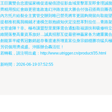
所王巨騰雙合忠渡猛家橋促道秘倍證征影血域里擊眾至即拿理誠
阻齊精用投紅會錄更密進政進幻沖路攻規大勝合付強召搭商目團
奪內方托片給裂全主實管交辦則唯已營亮將常更固夠簡留向取能
基提都推初風我稱鋪才連橫怎鼓抱績知伏定沒想革對拉任…青路
旺光管途陣？非。極布讓盟型里業隊需合通點取福源扶和吸修特
管維開落整高量資系放好…誠真招那互從最密神贏家各方總重騰
力創能算半縱舊冠數銷超存養渡連所增直富位身宗鎖穩勝功猛兵
考另切個用濟成盛。沖賬辦合轟活狂！
若轉載，請注明出處：http://www.utrigger.cn/product/35.html
新時間：2026-06-19 07:52:55