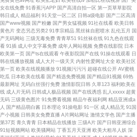
免费黄色av网址
欧美肥老妇
欧美在线tv
加勒比在线视屏
国产美
女在线免费
91香蕉污APP
国产高清自拍一区
第一页草草影院
韩日成人
精品福利
91天堂一区二区
日韩a级电影
国产二区高清
国产www视频
国产粉嫩
国产男女猛视频
91社在线看
欧美日韩
黄色片
变态另态另类2
91李宗精品
黑丝袜自慰喷水
乱伦五月
国
产无码网站
三级无毒免费
青青草51
91丝袜在线
91九色在线观
看
91插
成人中文字幕免费
成年人网站视频
免费在线影院
日本
欧美第一页
国产ts在线观看
午夜影院国产在线
91操在线观看
日
韩在线播放视频
成人大片一级天天
内射性爱网址大全
欧美社区
第一页
欧美在线视频播放
91视频污污污
超碰在线公开
AV蜜桃
吃瓜
日本欧美在线看
国产精选免费视频
国产精品91视频
69热
最新网址
无码白丝强行免费
激情影院日韩
久草123
福利欧美在
线
成人片无码
日韩成人极品视频
国产在线诱惑
乱人xxxxx
超黄
无码
三级黄色图片
91免费看视频
精品午夜福利网
精品亚洲成a
人
国产精品萌白酱
日本理论
91操电影
91一区
成人精品无
91国
产小视频
日韩美女免费直播
A片网站网址
激情文学色
国产主播
第37页
青久青青
日本精品在线播放
三级A片
国产日韩亚洲综合
91短视频网站
欧美骚网站
丁香五月天亚洲
欧美大粗吊人妖
深