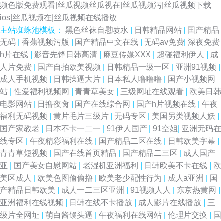
频色版免费观看|丝瓜视频丝瓜视在|丝瓜视频污|丝瓜视频下载
ios|丝瓜视频在|丝瓜视频在线播放
主站蜘蛛池模板：
黑色丝袜自慰喷水
|
日韩精品网站
|
囯产精品
无码
|
香蕉视频污版
|
国产精品中文在线
|
无码av免费
|
深夜免费
h片在线
|
影音先锋日韩高清
|
麻豆传媒XXX
|
超碰福利伊人
|
成
人片免费
|
国产自拍欧美视频
|
日韩精品一级一区
|
亚洲91视频
|
成人手机视频
|
日韩操逼大片
|
日本私人噜噜噜
|
国产小视频网
站
|
性爱福利视频网
|
青青草美女
|
三级网址在线观看
|
欧美日韩
电影网站
|
日撸夜肏
|
国产在线综合网
|
国产h片视频在线
|
午夜
福利无码视频
|
黄片毛片三级片
|
无码专区
|
美国另类视频人妖
|
国产家教老
|
日本不卡一二一
|
91伊人国产
|
91空姐
|
亚洲无码在
线专区
|
午夜精彩福利在线
|
国产精品二区在线
|
日韩欧美字幕
|
青青草短视频
|
国产在线首页精品
|
国产精品二三区
|
成人国产
亚
|
国产美女自慰网站
|
老湿机亚洲福利
|
日韩欧美不卡在线
|
欧
美区成人
|
欧美色图偷偷撸
|
欧美老少配性行为
|
成人a亚洲
|
国
产精品日韩欧美
|
成人一二三区亚洲
|
91视频人人
|
东京热黄网
|
亚洲福利在线视频
|
日韩在线不卡播放
|
成人影片在线播放
|
三
级片全网址
|
萌白酱馒头逼
|
午夜福利在线网站
|
伦理片交换
|
国