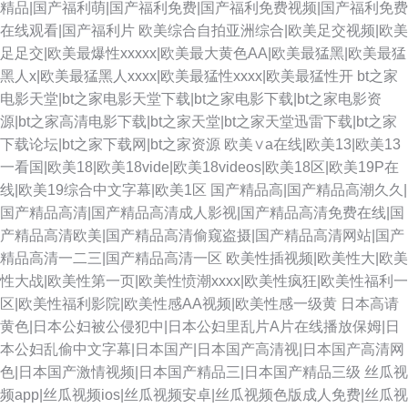
精品|国产福利萌|国产福利免费|国产福利免费视频|国产福利免费
在线观看|国产福利片
欧美综合自拍亚洲综合|欧美足交视频|欧美
足足交|欧美最爆性xxxxx|欧美最大黄色AA|欧美最猛黑|欧美最猛
黑人x|欧美最猛黑人xxxx|欧美最猛性xxxx|欧美最猛性开
bt之家
电影天堂|bt之家电影天堂下载|bt之家电影下载|bt之家电影资
源|bt之家高清电影下载|bt之家天堂|bt之家天堂迅雷下载|bt之家
下载论坛|bt之家下载网|bt之家资源
欧美∨a在线|欧美13|欧美13
一看国|欧美18|欧美18vide|欧美18videos|欧美18区|欧美19P在
线|欧美19综合中文字幕|欧美1区
国产精品高|国产精品高潮久久|
国产精品高清|国产精品高清成人影视|国产精品高清免费在线|国
产精品高清欧美|国产精品高清偷窥盗摄|国产精品高清网站|国产
精品高清一二三|国产精品高清一区
欧美性插视频|欧美性大|欧美
性大战|欧美性第一页|欧美性愤潮xxxx|欧美性疯狂|欧美性福利一
区|欧美性福利影院|欧美性感AA视频|欧美性感一级黄
日本高请
黄色|日本公妇被公侵犯中|日本公妇里乱片A片在线播放保姆|日
本公妇乱偷中文字幕|日本国产|日本国产高清视|日本国产高清网
色|日本国产激情视频|日本国产精品三|日本国产精品三级
丝瓜视
频app|丝瓜视频ios|丝瓜视频安卓|丝瓜视频色版成人免费|丝瓜视