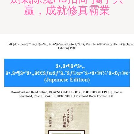
贏，成就修真霸業