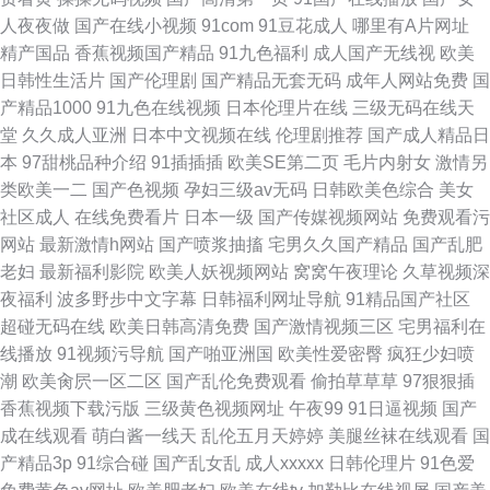
人夜夜做
国产在线小视频
91com
91豆花成人
哪里有A片网址
精产国品
香蕉视频国产精品
91九色福利
成人国产无线视
欧美
日韩性生活片
国产伦理剧
国产精品无套无码
成年人网站免费
国
产精品1000
91九色在线视频
日本伦理片在线
三级无码在线天
堂
久久成人亚洲
日本中文视频在线
伦理剧推荐
国产成人精品日
本
97甜桃品种介绍
91插插插
欧美SE第二页
毛片内射女
激情另
类欧美一二
国产色视频
孕妇三级av无码
日韩欧美色综合
美女
社区成人
在线免费看片
日本一级
国产传媒视频网站
免费观看污
网站
最新激情h网站
国产喷浆抽搐
宅男久久国产精品
国产乱肥
老妇
最新福利影院
欧美人妖视频网站
窝窝午夜理论
久草视频深
夜福利
波多野步中文字幕
日韩福利网址导航
91精品国产社区
超碰无码在线
欧美日韩高清免费
国产激情视频三区
宅男福利在
线播放
91视频污导航
国产啪亚洲国
欧美性爱密臀
疯狂少妇喷
潮
欧美肏屄一区二区
国产乱伦免费观看
偷拍草草草
97狠狠插
香蕉视频下载污版
三级黄色视频网址
午夜99
91日逼视频
国产
成在线观看
萌白酱一线天
乱伦五月天婷婷
美腿丝袜在线观看
国
产精品3p
91综合碰
国产乱女乱
成人xxxxx
日韩伦理片
91色爱