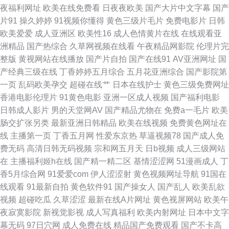
夜福利网址
欧美在线免费看
日夜夜欧美
国产大片中文字幕
国产
片91
操久婷婷
91视频你懂得
黄色三级片毛片
免费电影片
日韩
午夜香蕉福利视频 欧美另类人妖77 囯产永久福利人人看 精品人妻密屁91 99
欧美爱爱
成人亚洲区
欧美性16
成人色情黄片在线
在线观看亚
洲精品
国产热综合
久草网视频在线看
午夜精品网影院
伦理片完
色片网 五月天婷婷一区二 免费视频福利导航 岛国精品在线观看 重庆男孩聊
整版
黄视网站在线播放
国产片自拍
国产在线91
AV亚洲网址
国
产经典三级在线
丁香婷婷五月综合
五月花亚洲综合
国产影院第
天室 色五月97 蝌蚪91桃色 八哥电影网电脑版 亚洲日韩色在 热门电视剧 国
一页
乱码欧美孕交
超碰在线艹
日本在线护士
黄色三级免费网址
香港电影伦理片
91黄色电影
亚洲一区成人视频
国产福利电影
产三a级三级日产 91夜色成人链接 五月丁香婷婷国产综合 欧美日本一区视频
日韩成人影片
男的天堂网AV
国产精品尤物在
免费a一毛片
欧美
肠交扩张另类
最新亚洲日韩精品
欧美在线视频
免费黄色网址在
免费 国产欧美日韩精品在 在线观看九九 欧美一二三不播放欧美欧美 国产亚
线
主播第一页
丁香五月网
性爱东京热
草逼视频78
国产成人免
费无码
高清日韩无码视频
宗和网五月天
日b视频
成人三级网站
洲精品久久久久久无99 91次元91刺激 视频亚洲一区国产 另类综合首页 国产
在
主播福利姬h在线
国产精一精二区
基情涩涩网
51漫画成人
丁
香5月综合网
91爱爱com
伊人涩涩射
黄色视频网址导航
91国在
suv一区二区 亚洲人成图片 欧美a四级片 成年轻人在线看 亚洲国产成人片 欧
线观看
91最新自拍
黄色软件91
国产操女人
国产乱人
欧美乱欲
视频
超碰吃瓜
久草涩涩
最新在线A片网址
黄色视屏网站
欧美午
美肥妇xbb 成全高清视频免费观看 新视觉影视院6080 成人在哪看片 一区二
夜寂寞影院
新视觉影视
成人写真福利
欧美内射网址
日本中文字
幕无码
97日穴网
成人免费在线
精品国产免费观看
国产不卡高