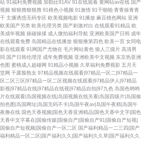
站
91福利免费视频
加勒比91AV
91在线观看
黄网站av在线
国产
视频
狠狠擼狠狠擼
91桃色小视频
91激情
91干啪啪
青青操青青
干
主播诱惑无码专区
欧美视频电影
91播放
麻豆桃色网站
亚洲
欧美国产另类
欧美伦理另类
国产刺激对白
在线观看91精品
欧
美成年视频
操碰操揉
成人微拍福利导航
亚洲欧美国产日韩
成年
在线观看免费
岛国精品在线播放
狠狠撸第四色
欧美一页
女同电
影在线观看
91网国产尤物在
毛片网站黄色
狼人三级片
高清男
同
国产日韩伦理淫
成年免费视频
亚洲欧美中文视频
东京热亚洲
色图
蜜桃成人超碰网
91精品小视频
久草福利免费视影
五月天
堂网
干露脸熟女
97精品视频在线观看|97精品一区二|97精品一
区二区三区|97精品一区二区视频在线观看|97精品伊人|97精品
影视|97精品在线|97精品在线视|97精品自拍|97九色
岛国色哟哟
片在线观看|岛国视频在线|岛国视频在线关看|岛国四级片|岛国偷
拍色图|岛国网址|岛国无码不卡|岛国午夜av|岛国午夜精|岛国午
夜撸在线
国色天香视频|国色天香亚洲精品|国色天香中文字|国色
天香中文字幕在|国偷传媒|国偷自产|国偷自产91|国偷自产短视|
国偷自产短视频|国偷自产一区二区
国产福利精品一二三四|国产
福利精品一区二区|国产福利久久|国产福利久久草|国产福利久久