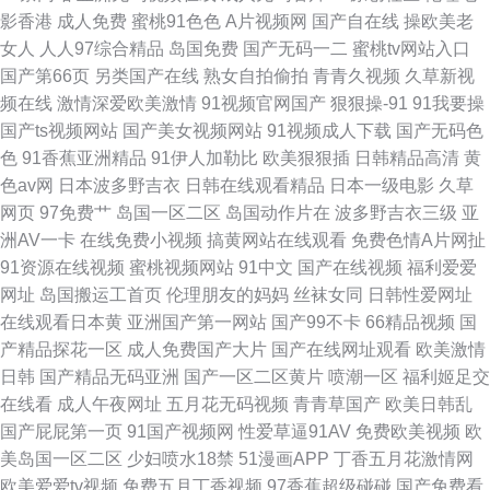
物陶粒 极品人妻少妇 超碰人人擼人人擼 五月大香蕉网站 欧美人妖网址 国产
影香港
成人免费
蜜桃91色色
A片视频网
国产自在线
操欧美老
女人
人人97综合精品
岛国免费
国产无码一二
蜜桃tv网站入口
精品乱熟女 中文字幕三级伦理 国产欧美黄 最新资源 婷婷综合色五月久丁香
国产第66页
另类国产在线
熟女自拍偷拍
青青久视频
久草新视
频在线
激情深爱欧美激情
91视频官网国产
狠狠操-91
91我要操
猎豹影视 电影天堂bt种子下载 伊人91大香蕉 日本二三 韩国精品人妻 国产91
国产ts视频网站
国产美女视频网站
91视频成人下载
国产无码色
色
91香蕉亚洲精品
91伊人加勒比
欧美狠狠插
日韩精品高清
黄
系列 在线日韩日本国 日本欧美色 狠狠的射 超碰碰小说97 亚洲精品在线观看
色av网
日本波多野吉衣
日韩在线观看精品
日本一级电影
久草
网页
97免费艹
岛国一区二区
岛国动作片在
波多野吉衣三级
亚
日韩 欧美三级在线观看电影 国产第一 亞洲專區歐美 很很在线 www国产精品
洲AV一卡
在线免费小视频
搞黄网站在线观看
免费色情A片网扯
91资源在线视频
蜜桃视频网站
91中文
国产在线视频
福利爱爱
噜噜 在线免费看电视剧 伪娘互操 人人妻人人肏
网址
岛国搬运工首页
伦理朋友的妈妈
丝袜女同
日韩性爱网址
在线观看日本黄
亚洲国产第一网站
国产99不卡
66精品视频
国
产精品探花一区
成人免费国产大片
国产在线网址观看
欧美激情
日韩
国产精品无码亚洲
国产一区二区黄片
喷潮一区
福利姬足交
在线看
成人午夜网址
五月花无码视频
青青草国产
欧美日韩乱
国产屁屁第一页
91国产视频网
性爱草逼91AV
免费欧美视频
欧
美岛国一区二区
少妇喷水18禁
51漫画APP
丁香五月花激情网
欧美爱爱tv视频
免费五月丁香视频
97香蕉超级碰碰
国产免费看