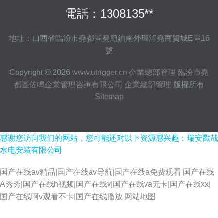
電話：1308135**
地址：山西省臨汾市堯都區堯廟鎮南外環澤堯商貿城E區16
號
Copyright © 2026
www.utrigger.cn
企業總部管理
臨汾市堯
都區佐鳴企業管理咨詢有限公司
企業總部管理
版權所有
Sitemap
感谢您访问我们的网站，您可能还对以下资源感兴趣：瑞安戳哉
水电安装有限公司
国产在线aⅴ精品|国产在线av导航|国产在线a免费观看|国产在线
A秀秀|国产在线h视频|国产在线v|国产在线va无卡|国产在线xx|
国产在线啊v观看不卡|国产在线播放
网站地图