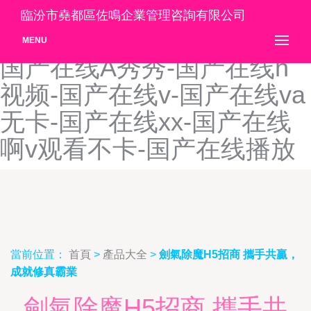
国产在线aⅴ精品-国产在线
臨汾市堯都區佐鳴企業管理咨詢有限公司
av导航-国产在线a免费观看-
MENU
国产在线A秀秀-国产在线h
视频-国产在线v-国产在线va
无卡-国产在线xx-国产在线
啊v观看不卡-国产在线播放
當前位置：
首頁
>
產品大全
>
劍氣除魔H5招商 攜手共贏，
成就修真霸業
劍氣除魔H5招商 攜手共