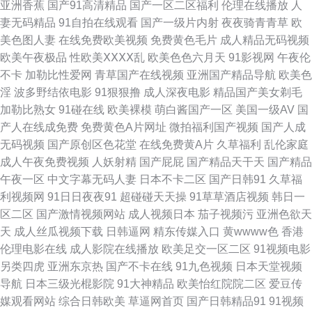
亚洲香蕉
国产91高清精品
国产一区二区福利
伦理在线播放
人
妻无码精品
91自拍在线观看
国产一级片内射
夜夜骑青青草
欧
本到综在合线伊人 精品国产变态另类欧美 亚欧色一 成人网在线观看 欧美日
美色图人妻
在线免费欧美视频
免费黄色毛片
成人精品无码视频
欧美午夜极品
性欧美ⅩⅩⅩⅩ乱
欧美色色六月天
91影视网
午夜伦
本国产va高清 又爽在线视频 国产伦子沙发午休 日韩欧美日本 91福利一区二
不卡
加勒比性爱网
青草国产在线视频
亚洲国产精品导航
欧美色
淫
波多野结依电影
91狠狠撸
成人深夜电影
精品国产美女剃毛
区 精品一第一页 五月婷婷黄色网 超碰勉费人妻 能免费看电视的网站 中文字
加勒比熟女
91碰在线
欧美裸模
萌白酱国产一区
美国一级AV
国
产人在线成免费
免费黄色A片网址
微拍福利国产视频
国产人成
幕按摩做爰 国产一区二区久久 色护士极品影院 97影视在线观看免费最新电
无码视频
国产原创区色花堂
在线免费黄A片
久草福利
乱伦家庭
成人午夜免费视频
人妖射精
国产屁屁
国产精品天干天
国产精品
视剧 日韩电影手机在线观看 午夜色口导航 很黄的动漫 中文国产乱码 欧美区
午夜一区
中文字幕无码人妻
日本不卡二区
国产日韩91
久草福
利视频网
91日日夜夜91
超碰碰天天操
91草草酒店视频
韩日一
国产区在线观看 超碰在线超碰 熟女自拍色图 国产日韩欧美高清免费视频 一
区二区
国产激情视频网站
成人视频日本
茄子视频污
亚洲色欲天
天
成人丝瓜视频下载
日韩逼网
精东传媒入口
黄wwww色
香港
区三区 欧美激情在线网址 国肏精品 亚洲二区在线视频 最好看的色黄软件 日
伦理电影在线
成人影院在线播放
欧美足交一区二区
91视频电影
另类四虎
亚洲东京热
国产不卡在线
91九色视频
日本天堂视频
本免费网站观看 国产精品久久毛片A片杨颖 亚洲有码一区 欧美交a欧美精品
导航
日本三级光棍影院
91大神精品
欧美怡红院院二区
爱豆传
媒观看网站
综合日韩欧美
草逼网首页
国产日韩精品91
91视频
喷水 电视直播网 亚洲国产男人本色在 蜜臀性爱av 成人精品一区二区在线 午