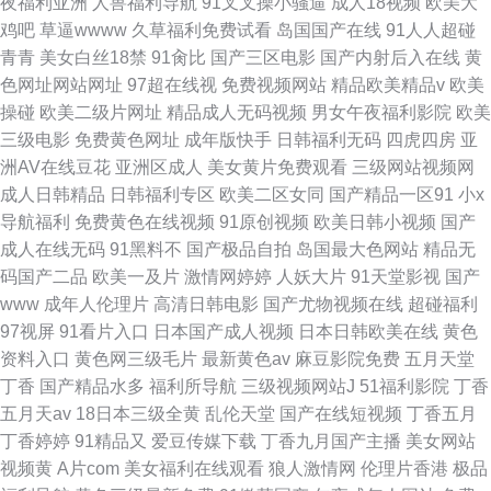
夜福利亚洲
人兽福利导航
91叉叉操小骚逼
成人18视频
欧美大
鸡吧
草逼wwww
久草福利免费试看
岛国国产在线
91人人超碰
青青
美女白丝18禁
91肏比
国产三区电影
国产内射后入在线
黄
色网址网站网址
97超在线视
免费视频网站
精品欧美精品v
欧美
操碰
欧美二级片网址
精品成人无码视频
男女午夜福利影院
欧美
三级电影
免费黄色网址
成年版快手
日韩福利无码
四虎四房
亚
洲AV在线豆花
亚洲区成人
美女黄片免费观看
三级网站视频网
成人日韩精品
日韩福利专区
欧美二区女同
国产精品一区91
小x
导航福利
免费黄色在线视频
91原创视频
欧美日韩小视频
国产
成人在线无码
91黑料不
国产极品自拍
岛国最大色网站
精品无
码国产二品
欧美一及片
激情网婷婷
人妖大片
91天堂影视
国产
www
成年人伦理片
高清日韩电影
国产尤物视频在线
超碰福利
97视屏
91看片入口
日本国产成人视频
日本日韩欧美在线
黄色
资料入口
黄色网三级毛片
最新黄色av
麻豆影院免费
五月天堂
丁香
国产精品水多
福利所导航
三级视频网站J
51福利影院
丁香
五月天av
18日本三级全黄
乱伦天堂
国产在线短视频
丁香五月
丁香婷婷
91精品又
爱豆传媒下载
丁香九月国产主播
美女网站
视频黄
A片com
美女福利在线观看
狼人激情网
伦理片香港
极品