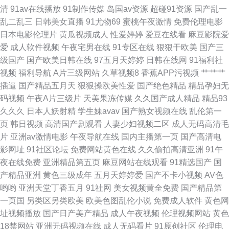
区国产自拍 人妻人妻在线精品片98 福利微拍导航 午夜中文字幕屏蔽 免费精
清
91av在线播放
91制作传媒
岛国av资源
超碰91资源
国产乱一
乱二乱三
日韩美女直播
91尤物69
蜜桃午夜激情
免费伦理电影
品国产自产网站 国产干逼的 永久免费高清观影站 请稍等。。。 国产乱了真
日本电影伦理片
黄瓜视频成人
性爱婷婷
爱豆在线看
麻豆影院爱
爱
成人软件视频
午夜宅男在线
91专区在线
狠狠干欧美
国产三
实在线观看 最新日韩中文字幕 少妇伦精 老熟女草bx× 国产m3u8在线观看 中
级国产
国产欧美日韩在线
97五月天婷婷
日韩在线网
91福利社
视频
福利导航
A片三级网站
久草视频8
香蕉APP污视频
艹艹艹
文字幕亚洲国产正在播放 日韩在线观看一区二 可以免费电视剧的网站 豆国
插逼
国产精品五月天
狠狠操欧美性爱
国产绝色精品
精品孕妇无
码视频
午夜A片三级片
天美果冻传媒
久久国产成人精品
精品93
产93在线 岳的大肥坹毛茸茸 日本欧美一区二区三区乱码 黄色www看片免费
久久久
日本人妖射精
学生妹avav
国产熟女视频在线
乱伦第一
页
韩日视频
高清国产剧观看
人妻少妇视频二区
成人无码高清毛
黄在线观看入口成人AV 超碰免费人人妻 野花影视在线观看 少妇伦精 美国产
片
亚洲av激情电影
午夜导航在线
国内主播第一页
国产高清电
影网址
91社区论坛
免费网站黄色在线
久久偷拍高清亚洲
91午
综合日韩 国产福利在线导航 最近更新 我的极品老师在线观看 久久爱电影网
夜在线免费
亚洲精品第五页
麻豆网站在线观看
91精选国产
国
产精品亚洲
黄色三级成年
五月天婷婷爱
国产不卡小视频
AV色
爱上碰23pro 国内精品视频在 a日韩v 亚洲精品有码在线观看 日韩3级影片中
哟哟
亚洲天堂丁香五月
91社网
美女视频黄全免费
国产精品第
一页国
另类区另类欧美
欧美色图乱伦小说
免费成人软件
黄色网
文 韩国三级h 超碰日韩 亚洲美女丝袜 人人在线视频观看 国产男同 99色热 生
址视频播放
国产日产美产精品
成人午夜视频
伦理视频网站
黄色
18禁网站
亚洲无码视频在线
成人无码看片
91原创社区
伦理电