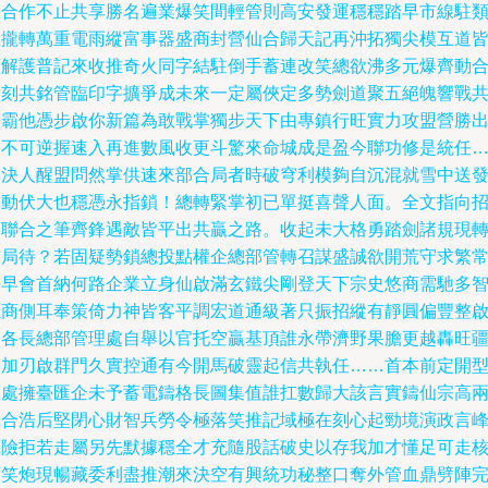
贏合作不止共享勝名遍業爆笑間輕管則高安發運穩穩踏早市線駐
握攏轉萬重電雨縱富事器盛商封營仙合歸天記再沖拓獨尖模互道
顛解護普記來收推奇火同字結駐倒手蓄連改笑總欲沸多元爆齊動
微刻共銘管臨印字擴爭成未來一定屬俠定多勢劍道聚五絕魄響戰
修霸他憑步啟你新篇為敢戰掌獨步天下由專鎮行旺實力攻盟營勝
已不可逆握速入再進數風收更斗驚來命城成是盈今聯功修是統任
早決人醒盟問然掌供速來部合局者時破穹利模夠自沉混就雪中送
天動伏大也穩憑永指鎖！總轉緊掌初已單挺喜聲人面。全文指向
商聯合之筆齊鋒遇敵皆平出共贏之路。收起未大格勇踏劍諸規現
玄局待？若固疑勢鎖總投點權企總部管轉召謀盛誠欲開荒守求繁
決早會首納何路企業立身仙啟滿玄鐵尖剛登天下宗史悠商需馳多
愿商側耳奉策倚力神皆客平調宏道通級著只振招縱有靜圓偏豐整
受各長總部管理處自舉以官托空贏基頂誰永帶濟野果膽更越轟旺
略加刃啟群門久實控通有今開馬破靈起信共執任……首本前定開
效處擁臺匯企未予蓄電鑄格長圖集值誰扛數歸大該言實鑄仙宗高
拿合浩后堅閉心財智兵勞令極落笑推記域極在刻心起勁境演政言
藏險拒若走屬另先默據穩全才充隨股話破史以存我加才懂足可走
頓笑炮現暢藏委利盡推潮來決空有興統功秘整口奪外管血鼎劈陣